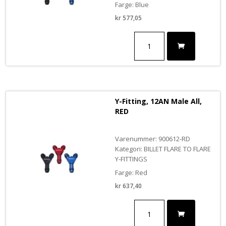
Farge: Blue
kr
577,05
Y-
Fitting,
8AN
Male
Inlet
x
6AN
Y-Fitting, 12AN Male All,
Male
RED
Outlets
antall
Varenummer: 900612-RD
Kategori: BILLET FLARE TO FLARE
Y-FITTINGS
Farge: Red
kr
637,40
Y-
Fitting,
12AN