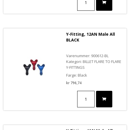
Fitting,
8AN
Male
All,
RED
antall
Y-Fitting, 12AN Male All
BLACK
Varenummer: 900612-BL
Kategori: BILLET FLARE TO FLARE
Y-FITTINGS
Farge: Black
kr
796,74
Y-
Fitting,
12AN
Male
All
BLACK
antall