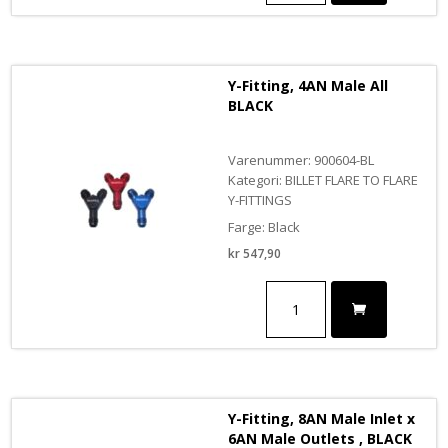
Male
All,
RED
antall
Y-Fitting, 4AN Male All
BLACK
Varenummer: 900604-BL
Kategori: BILLET FLARE TO FLARE
Y-FITTINGS
Farge: Black
kr
547,90
Y-
Fitting,
4AN
Male
All
BLACK
antall
Y-Fitting, 8AN Male Inlet x
6AN Male Outlets , BLACK