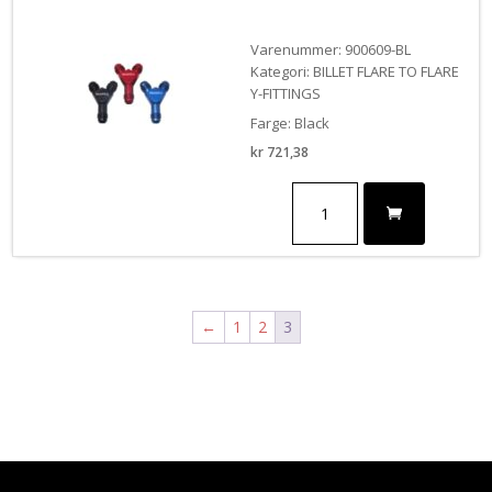
Varenummer: 900609-BL
Kategori: BILLET FLARE TO FLARE
Y-FITTINGS
Farge: Black
kr
721,38
Y-
Fitting,
8AN
Male
Inlet
x
6AN
←
1
2
3
Male
Outlets
,
BLACK
antall