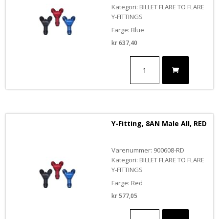
Kategori: BILLET FLARE TO FLARE
Y-FITTINGS
Farge: Blue
kr
637,40
Y-
Fitting,
12AN
Male
All
antall
Y-Fitting, 8AN Male All, RED
Varenummer: 900608-RD
Kategori: BILLET FLARE TO FLARE
Y-FITTINGS
Farge: Red
kr
577,05
Y-