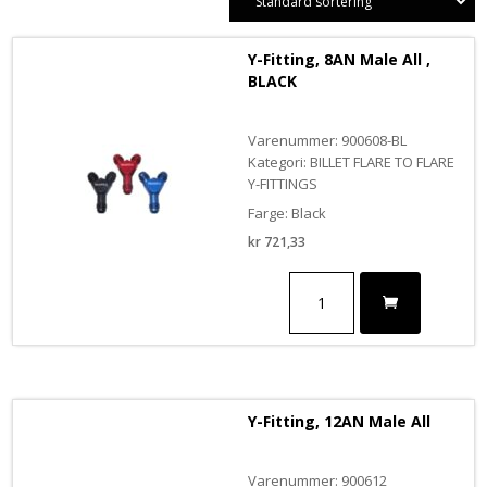
Y-Fitting, 8AN Male All ,
BLACK
Varenummer: 900608-BL
Kategori: BILLET FLARE TO FLARE
Y-FITTINGS
Farge: Black
kr
721,33
Y-
Fitting,
8AN
Male
All
,
BLACK
Y-Fitting, 12AN Male All
antall
Varenummer: 900612