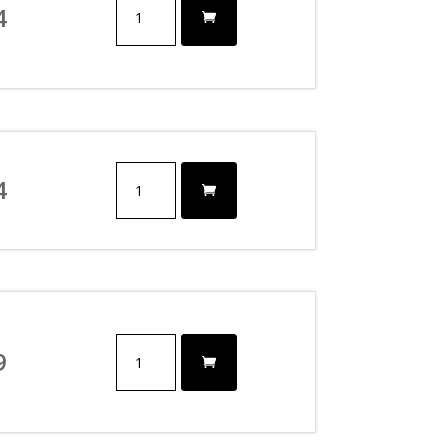
4
-
12
FLARE
EXPANDER
antall
10
4
-
12
FLARE
EXPANDER
BLACK
antall
12
9
-
16
FLARE
EXPANDER