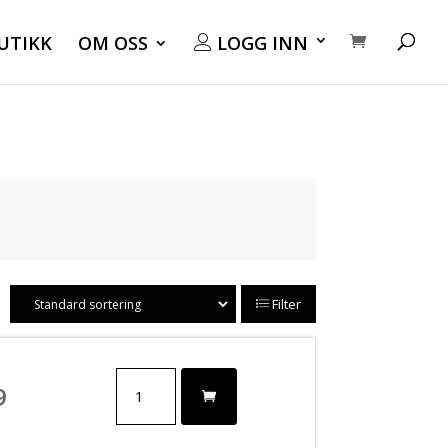
UTIKK
OM OSS
LOGG INN
Filter
6
9
-
8
FLARE