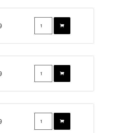
antall
3
9
-
4
FLARE
EXPANDER
antall
12
9
-
16
FLARE
EXPANDER
BLACK
antall
3
9
-
4