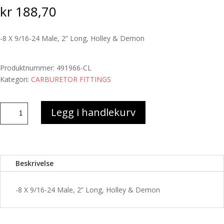
kr
188,70
-8 X 9/16-24 Male, 2” Long, Holley & Demon
Produktnummer:
491966-CL
Kategori:
CARBURETOR FITTINGS
-8
Legg i handlekurv
X
9/16-
24
Male,
Beskrivelse
2”
Long,
Holley
-8 X 9/16-24 Male, 2” Long, Holley & Demon
&
Demon
antall