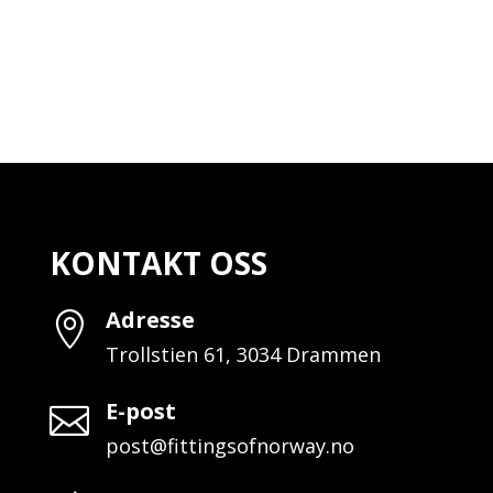
KONTAKT OSS
Adresse

Trollstien 61, 3034 Drammen
E-post

post@fittingsofnorway.no