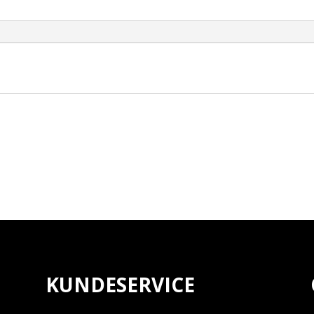
X
1.5
ADAPTER,
BLACK
antall
KUNDESERVICE