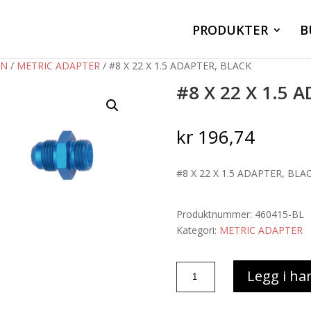
PRODUKTER
B
AN
/
METRIC ADAPTER
/ #8 X 22 X 1.5 ADAPTER, BLACK
#8 X 22 X 1.5 
kr
196,74
#8 X 22 X 1.5 ADAPTER, BLA
Produktnummer:
460415-BL
Kategori:
METRIC ADAPTER
#8
Legg i ha
X
22