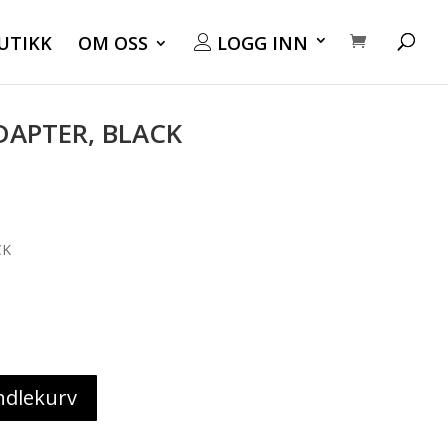
UTIKK
OM OSS
LOGG INN
ADAPTER, BLACK
CK
ndlekurv