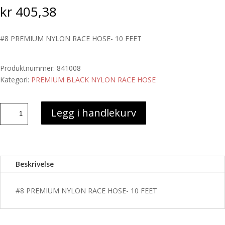
kr
405,38
#8 PREMIUM NYLON RACE HOSE- 10 FEET
Produktnummer:
841008
Kategori:
PREMIUM BLACK NYLON RACE HOSE
#8
Legg i handlekurv
PREMIUM
NYLON
RACE
HOSE-
Beskrivelse
10
FEET
antall
#8 PREMIUM NYLON RACE HOSE- 10 FEET