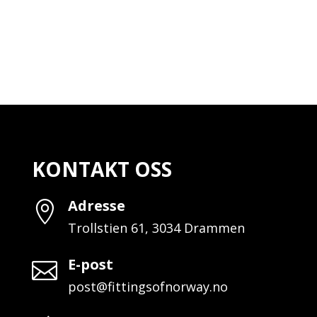
KONTAKT OSS
Adresse

Trollstien 61, 3034 Drammen
E-post

post@fittingsofnorway.no