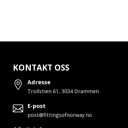
KONTAKT OSS
Adresse

Trollstien 61, 3034 Drammen
E-post

post@fittingsofnorway.no