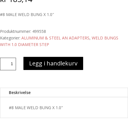
#8 MALE WELD BUNG X 1.0″
Produktnummer:
499558
Kategorier:
ALUMINUM & STEEL AN ADAPTERS
,
WELD BUNGS
WITH 1.0 DIAMETER STEP
#8
Legg i handlekurv
MALE
WELD
BUNG
X
Beskrivelse
1.0"
antall
#8 MALE WELD BUNG X 1.0"