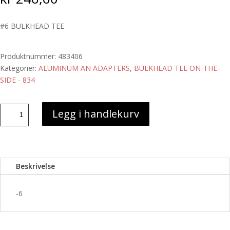
#6 BULKHEAD TEE
Produktnummer:
483406
Kategorier:
ALUMINUM AN ADAPTERS
,
BULKHEAD TEE ON-THE-
SIDE - 834
#6
Legg i handlekurv
BULKHEAD
TEE
antall
Beskrivelse
-6