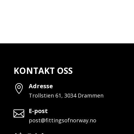
KONTAKT OSS
Adresse

Trollstien 61, 3034 Drammen
E-post

post@fittingsofnorway.no