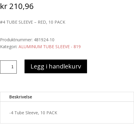
kr
210,96
#4 TUBE SLEEVE – RED, 10 PACK
Produktnummer:
481924-10
Kategori:
ALUMINUM TUBE SLEEVE - 819
#4
Legg i handlekurv
TUBE
SLEEVE
-
RED,
Beskrivelse
10
PACK
antall
-4 Tube Sleeve, 10 PACK