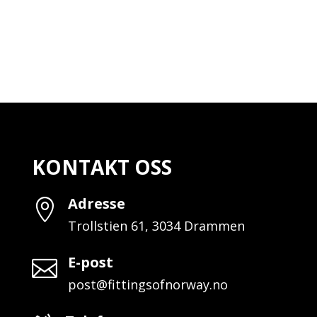
KONTAKT OSS
Adresse

Trollstien 61, 3034 Drammen
E-post

post@fittingsofnorway.no