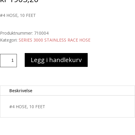
#4 HOSE, 10 FEET
Produktnummer:
710004
Kategori:
SERIES 3000 STAINLESS RACE HOSE
#4
Legg i handlekurv
HOSE,
10
FEET
antall
Beskrivelse
#4 HOSE, 10 FEET