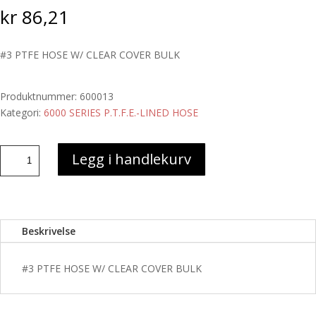
kr
86,21
#3 PTFE HOSE W/ CLEAR COVER BULK
Produktnummer:
600013
Kategori:
6000 SERIES P.T.F.E.-LINED HOSE
#3
Legg i handlekurv
PTFE
HOSE
W/
CLEAR
Beskrivelse
COVER
BULK
antall
#3 PTFE HOSE W/ CLEAR COVER BULK