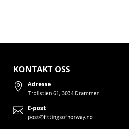
KONTAKT OSS
Adresse

Trollstien 61, 3034 Drammen
E-post

post@fittingsofnorway.no