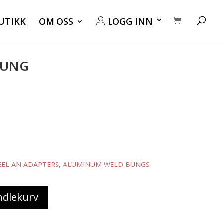
UTIKK
OM OSS
LOGG INN
BUNG
EL AN ADAPTERS
,
ALUMINUM WELD BUNGS
ndlekurv