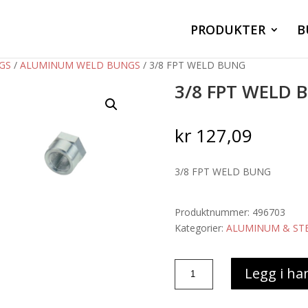
PRODUKTER
B
GS
/
ALUMINUM WELD BUNGS
/ 3/8 FPT WELD BUNG
3/8 FPT WELD 
kr
127,09
3/8 FPT WELD BUNG
Produktnummer:
496703
Kategorier:
ALUMINUM & STE
3/8
Legg i ha
FPT
WELD