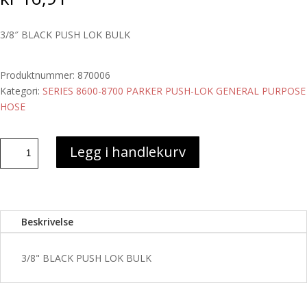
3/8″ BLACK PUSH LOK BULK
Produktnummer:
870006
Kategori:
SERIES 8600-8700 PARKER PUSH-LOK GENERAL PURPOSE
HOSE
3/8"
Legg i handlekurv
BLACK
PUSH
LOK
BULK
Beskrivelse
antall
3/8" BLACK PUSH LOK BULK