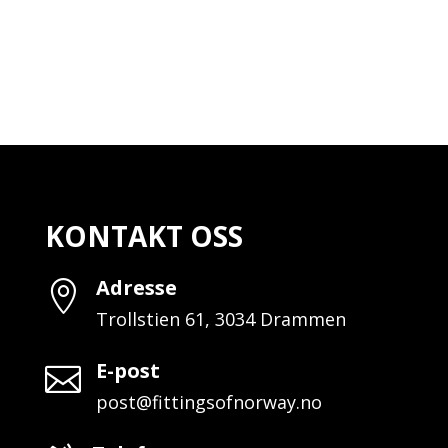
KONTAKT OSS
Adresse

Trollstien 61, 3034 Drammen
E-post

post@fittingsofnorway.no