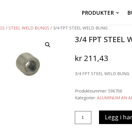
PRODUKTER
B
GS
/
STEEL WELD BUNGS
/ 3/4 FPT STEEL WELD BUNG
3/4 FPT STEEL
kr
211,43
3/4 FPT STEEL WELD BUNG
Produktnummer:
596706
Kategorier:
ALUMINUM AN A
3/4
Legg i ha
FPT
STEEL