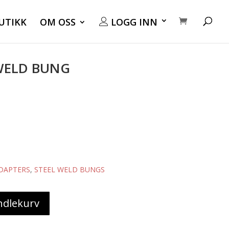
UTIKK
OM OSS
LOGG INN
 WELD BUNG
DAPTERS
,
STEEL WELD BUNGS
ndlekurv