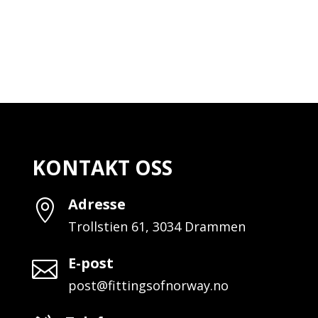
KONTAKT OSS
Adresse

Trollstien 61, 3034 Drammen
E-post

post@fittingsofnorway.no