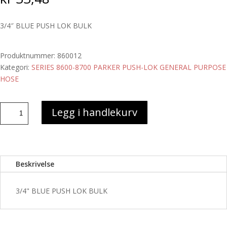
3/4″ BLUE PUSH LOK BULK
Produktnummer:
860012
Kategori:
SERIES 8600-8700 PARKER PUSH-LOK GENERAL PURPOSE
HOSE
3/4"
Legg i handlekurv
BLUE
PUSH
LOK
BULK
Beskrivelse
antall
3/4" BLUE PUSH LOK BULK