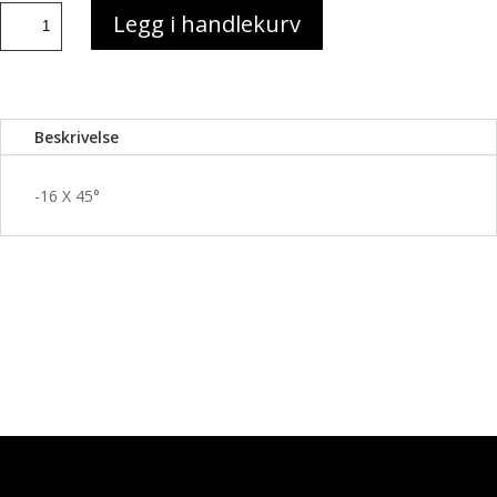
#16
Legg i handlekurv
X
45
BULKHEAD
antall
Beskrivelse
-16 X 45°