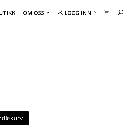
UTIKK
OM OSS
LOGG INN
ndlekurv