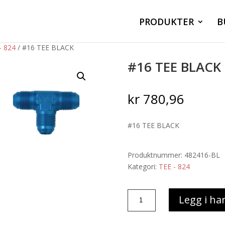
PRODUKTER
B
- 824
/ #16 TEE BLACK
#16 TEE BLACK
kr
780,96
#16 TEE BLACK
Produktnummer:
482416-BL
Kategori:
TEE - 824
#16
Legg i ha
TEE
BLACK