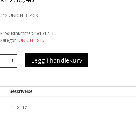
#12 UNION BLACK
Produktnummer:
481512-BL
Kategori:
UNION - 815
#12
Legg i handlekurv
UNION
BLACK
antall
Beskrivelse
-12 X -12