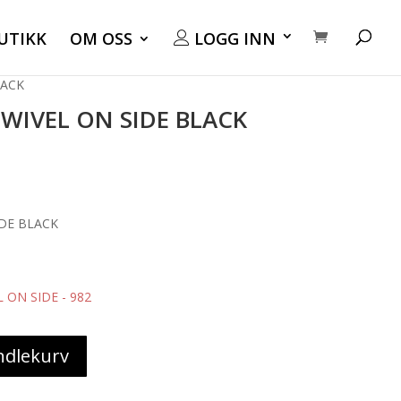
UTIKK
OM OSS
LOGG INN
LACK
SWIVEL ON SIDE BLACK
IDE BLACK
 ON SIDE - 982
ndlekurv