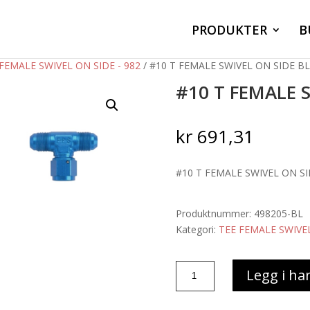
PRODUKTER
B
FEMALE SWIVEL ON SIDE - 982
/ #10 T FEMALE SWIVEL ON SIDE B
#10 T FEMALE 
kr
691,31
#10 T FEMALE SWIVEL ON S
Produktnummer:
498205-BL
Kategori:
TEE FEMALE SWIVEL
#10
Legg i ha
T
FEMALE