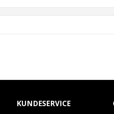
SWIVEL
ON
SIDE
BLACK
antall
KUNDESERVICE