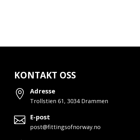
KONTAKT OSS
Adresse

Trollstien 61, 3034 Drammen
E-post

post@fittingsofnorway.no