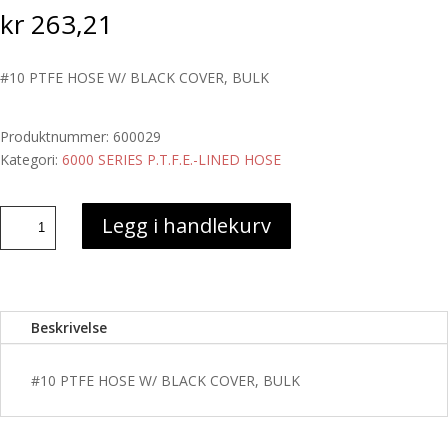
kr
263,21
#10 PTFE HOSE W/ BLACK COVER, BULK
Produktnummer:
600029
Kategori:
6000 SERIES P.T.F.E.-LINED HOSE
#10
Legg i handlekurv
PTFE
HOSE
W/
BLACK
Beskrivelse
COVER,
BULK
antall
#10 PTFE HOSE W/ BLACK COVER, BULK