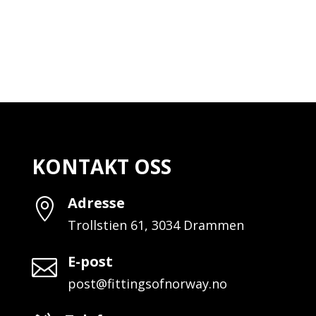
KONTAKT OSS
Adresse

Trollstien 61, 3034 Drammen
E-post

post@fittingsofnorway.no