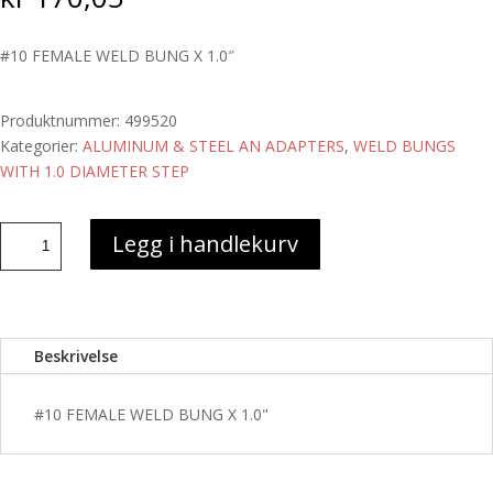
#10 FEMALE WELD BUNG X 1.0″
Produktnummer:
499520
Kategorier:
ALUMINUM & STEEL AN ADAPTERS
,
WELD BUNGS
WITH 1.0 DIAMETER STEP
#10
Legg i handlekurv
FEMALE
WELD
BUNG
X
Beskrivelse
1.0"
antall
#10 FEMALE WELD BUNG X 1.0"