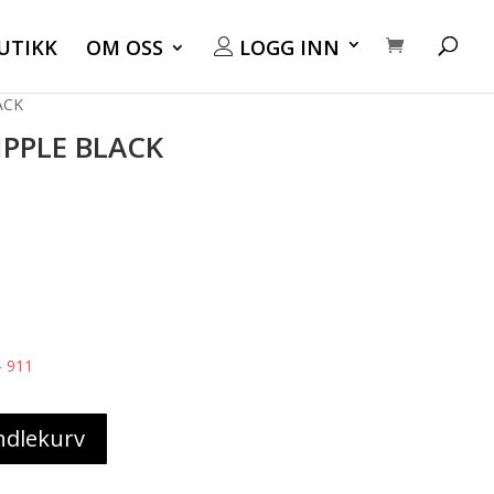
UTIKK
OM OSS
LOGG INN
ACK
IPPLE BLACK
- 911
ndlekurv