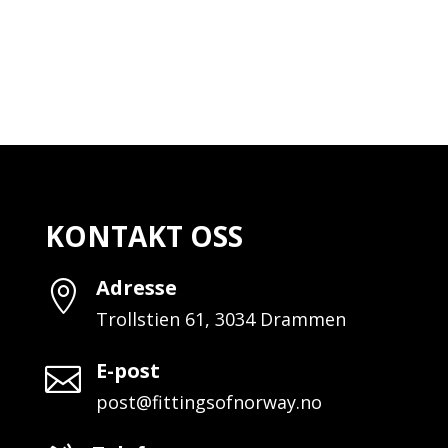
KONTAKT OSS
Adresse

Trollstien 61, 3034 Drammen
E-post

post@fittingsofnorway.no